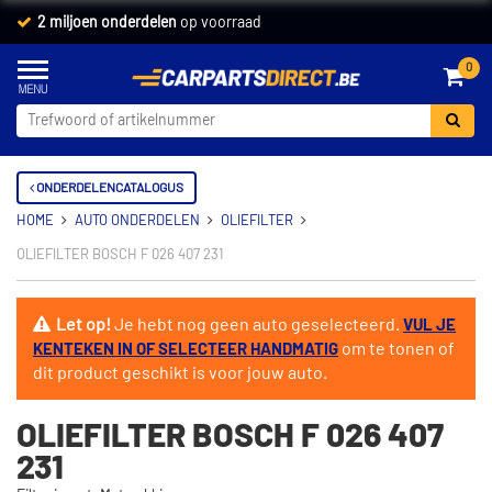
2 miljoen onderdelen
op voorraad
0
ONDERDELENCATALOGUS
HOME
AUTO ONDERDELEN
OLIEFILTER
OLIEFILTER BOSCH F 026 407 231
Let op!
Je hebt nog geen auto geselecteerd.
VUL JE
om te tonen of
KENTEKEN IN OF SELECTEER HANDMATIG
dit product geschikt is voor jouw auto.
OLIEFILTER BOSCH F 026 407
231