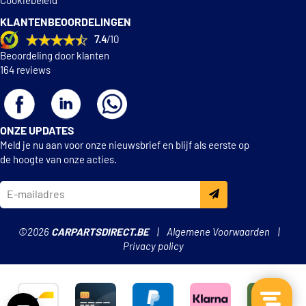
Cookiebeleid
KLANTENBEOORDELINGEN
Topran 701 062
7.4
/10
Beoordeling door klanten
UFI 25.145.00
164 reviews
Valeo Compact 586615
Wix Filters WL7506
ONZE UPDATES
Meld je nu aan voor onze nieuwsbrief en blijf als eerste op
de hoogte van onze acties.
©2026
CARPARTSDIRECT.BE
Algemene Voorwaarden
Privacy policy