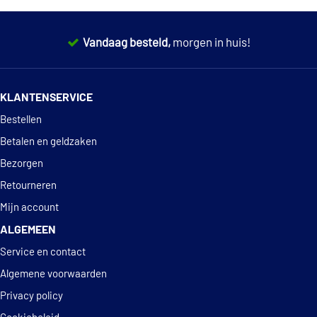
Lucas LFOE258
Vandaag besteld,
morgen in huis!
Magneti Marelli
14 dagen
100% retourgarantie
153071760790
KLANTENSERVICE
Deskundig
advies
€ 11,97
Mahle Original OX 968D
Bestellen
Betalen en geldzaken
Malo 1510129
Bezorgen
Retourneren
€ 10,84
Mann-Filter HU 10 002 z
Mijn account
€ 7,33
ALGEMEEN
Purflux L441
Service en contact
Sofima S 5145 PE
Algemene voorwaarden
Privacy policy
Tecnocar OP1003