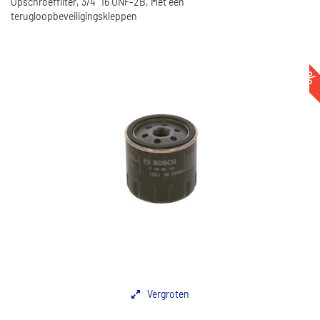
Opschroeffilter, 3/4" 16 UNF-2B, Met een
terugloopbeveiligingskleppen
-22
Vergroten