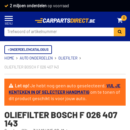
2 miljoen onderdelen
op voorraad
0
ONDERDELENCATALOGUS
HOME
AUTO ONDERDELEN
OLIEFILTER
OLIEFILTER BOSCH F 026 407 143
Let op!
Je hebt nog geen auto geselecteerd.
VUL JE
om te tonen of
KENTEKEN IN OF SELECTEER HANDMATIG
dit product geschikt is voor jouw auto.
OLIEFILTER BOSCH F 026 407
143