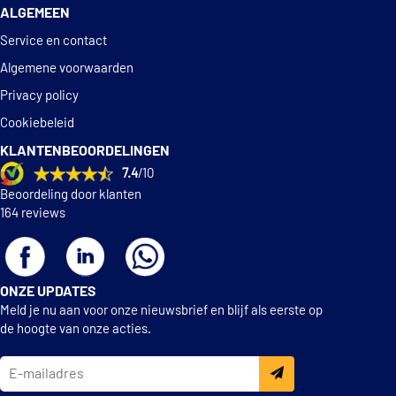
€ 11,18
Mann-Filter W 712/95
ALGEMEEN
Service en contact
Meat Doria 15583
Algemene voorwaarden
Privacy policy
€ 8,45
Purflux LS325D
Cookiebeleid
€ 7,39
Purflux LS969
KLANTENBEOORDELINGEN
7.4
/10
€ 7,10
Purro PUR-PO0025
Beoordeling door klanten
164 reviews
Sofima S 3575 R
Tecnocar R131
ONZE UPDATES
Meld je nu aan voor onze nieuwsbrief en blijf als eerste op
de hoogte van onze acties.
Tecnocar R997
Topran 115 022