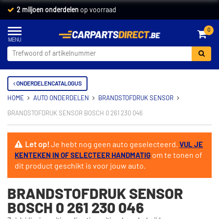
2 miljoen onderdelen
op voorraad
0
ONDERDELENCATALOGUS
HOME
AUTO ONDERDELEN
BRANDSTOFDRUK SENSOR
BRANDSTOFDRUK SENSOR BOSCH 0 261 230 046
Let op!
Je hebt nog geen auto geselecteerd.
VUL JE
om te tonen of
KENTEKEN IN OF SELECTEER HANDMATIG
dit product geschikt is voor jouw auto.
BRANDSTOFDRUK SENSOR
BOSCH 0 261 230 046