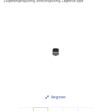
Zuigleidinginspuiting, directinspuiting, Lagedruk zijde
Vergroten