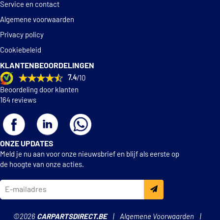
Ford
YS7J-10655-C4A
Service en contact
Ford
YS7J10655C2A
Algemene voorwaarden
Ford
YS7J10655C4A
Privacy policy
Opel
Opel
1201200
Cookiebeleid
Opel
12772116
KLANTENBEOORDELINGEN
Opel
12772116FW
7.4
/10
Opel
13390018GH
Opel
13502627
Beoordeling door klanten
Opel
19 002 969
164 reviews
Opel
19002969
Opel
19002983
Opel
19002986
Opel
19003129
ONZE UPDATES
Opel
90 540 476
Meld je nu aan voor onze nieuwsbrief en blijf als eerste op
Opel
90540476
de hoogte van onze acties.
Opel
93179170
Opel
93197905
Opel
95507661
Opel
95523432
Opel
95523433
©2026
CARPARTSDIRECT.BE
Algemene Voorwaarden