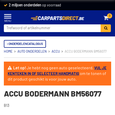
2 miljoen onderdelen
op voorraad
0
ONDERDELENCATALOGUS
HOME
AUTO ONDERDELEN
ACCU
ACCU BODERMANN BM56077
Let op!
Je hebt nog geen auto geselecteerd.
VUL JE
om te tonen of
KENTEKEN IN OF SELECTEER HANDMATIG
dit product geschikt is voor jouw auto.
ACCU BODERMANN BM56077
B13