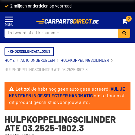
2 miljoen onderdelen
op voorraad
0
ONDERDELENCATALOGUS
HOME
AUTO ONDERDELEN
HULPKOPPELINGSCILINDER
HULPKOPPELINGSCILINDER ATE 03.2525-1802.3
Let op!
Je hebt nog geen auto geselecteerd.
VUL JE
om te tonen of
KENTEKEN IN OF SELECTEER HANDMATIG
dit product geschikt is voor jouw auto.
HULPKOPPELINGSCILINDER
ATE 03.2525-1802.3