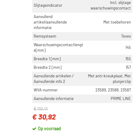
Incl. slijtage
Slijtageindicator
waarschuwingscontact
Aanvullend
artikel/aanvullende
Met toebehoren
informatie
Remsysteem
Teves
Waarschuwingscontactlengt
145
e[mm]
Breedte 1 [mm]
155
Breedte 2 [mm]
157
Aanvullende artikelen /
Met anti-kreukplaat, Met
Aanvullende info 2
plunjerclip
WVA-nummer
23589, 23588, 23587
Aanvullende informatie
PRIME LINE
€ 110,41
€ 30,92
Op voorraad