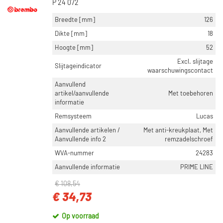
P 24 072
Breedte [mm]
126
Dikte [mm]
18
Hoogte [mm]
52
Excl. slijtage
Slijtageindicator
waarschuwingscontact
Aanvullend
artikel/aanvullende
Met toebehoren
informatie
Remsysteem
Lucas
Aanvullende artikelen /
Met anti-kreukplaat, Met
Aanvullende info 2
remzadelschroef
WVA-nummer
24283
Aanvullende informatie
PRIME LINE
€ 108,54
€ 34,73
Op voorraad