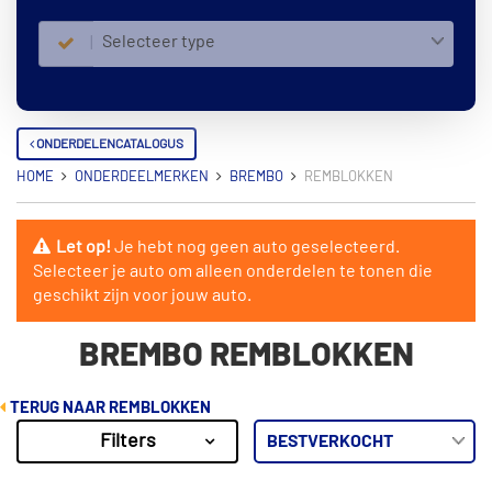
Selecteer type
ONDERDELENCATALOGUS
HOME
ONDERDEELMERKEN
BREMBO
REMBLOKKEN
Let op!
Je hebt nog geen auto geselecteerd.
Selecteer je auto om alleen onderdelen te tonen die
geschikt zijn voor jouw auto.
BREMBO REMBLOKKEN
TERUG NAAR REMBLOKKEN
Filters
4091
Resultaten