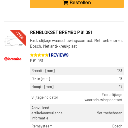
Bestellen
-75%
REMBLOKSET BREMBO P 61 081
Excl. slijtage waarschuwingscontact, Met toebehoren,
Bosch, Met anti-kreukplaat
1 REVIEWS
P 61 081
Breedte [mm]
123
Dikte [mm]
18
Hoogte [mm]
47
Excl. slijtage
Slijtageindicator
waarschuwingscontact
Aanvullend
artikel/aanvullende
Met toebehoren
informatie
Remsysteem
Bosch