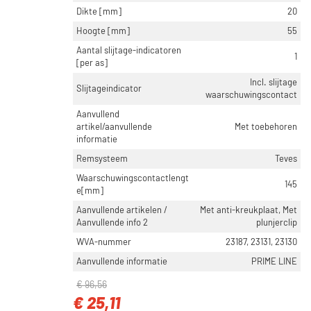
Dikte [mm]
20
Hoogte [mm]
55
Aantal slijtage-indicatoren
1
[per as]
Incl. slijtage
Slijtageindicator
waarschuwingscontact
Aanvullend
artikel/aanvullende
Met toebehoren
informatie
Remsysteem
Teves
Waarschuwingscontactlengt
145
e[mm]
Aanvullende artikelen /
Met anti-kreukplaat, Met
Aanvullende info 2
plunjerclip
WVA-nummer
23187, 23131, 23130
Aanvullende informatie
PRIME LINE
€ 96,56
€ 25,11