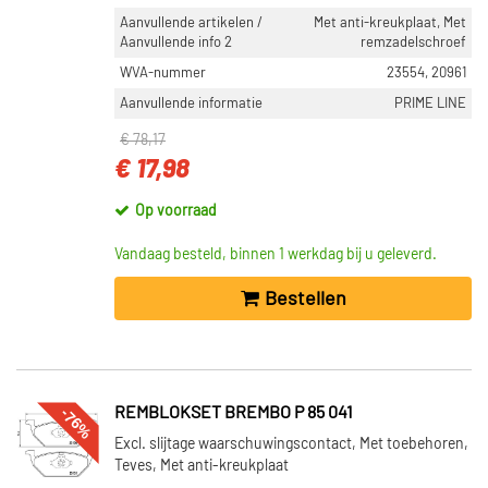
34 (159)
Aanvullende artikelen /
Met anti-kreukplaat, Met
38 (14)
Aanvullende info 2
remzadelschroef
20 (5)
WVA-nummer
23554, 20961
Aanvullende informatie
PRIME LINE
Toon meer
€ 78,17
VOORRAAD
€ 17,98
Op voorraad (2200)
Op voorraad
Niet op voorraad (1891)
Vandaag besteld, binnen 1 werkdag bij u geleverd.
Bestellen
-76%
REMBLOKSET BREMBO P 85 041
Excl. slijtage waarschuwingscontact, Met toebehoren,
Teves, Met anti-kreukplaat