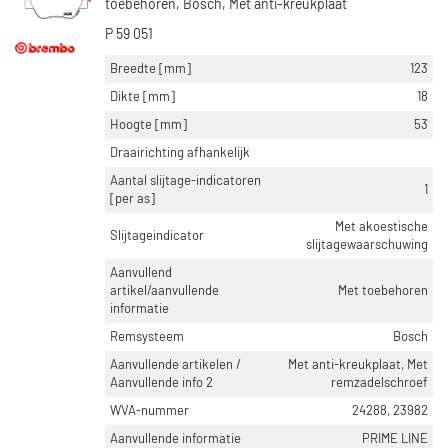
toebehoren, Bosch, Met anti-kreukplaat
P 59 051
Breedte [mm]
123
Dikte [mm]
18
Hoogte [mm]
53
Draairichting afhankelijk
Aantal slijtage-indicatoren
1
[per as]
Met akoestische
Slijtageindicator
slijtagewaarschuwing
Aanvullend
artikel/aanvullende
Met toebehoren
informatie
Remsysteem
Bosch
Aanvullende artikelen /
Met anti-kreukplaat, Met
Aanvullende info 2
remzadelschroef
WVA-nummer
24288, 23982
Aanvullende informatie
PRIME LINE