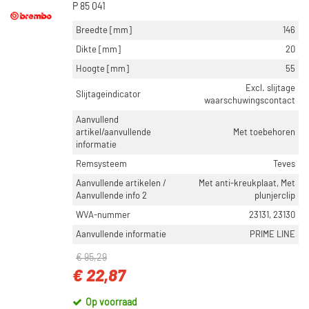
P 85 041
Breedte [mm]
146
Dikte [mm]
20
Hoogte [mm]
55
Excl. slijtage
Slijtageindicator
waarschuwingscontact
Aanvullend
artikel/aanvullende
Met toebehoren
informatie
Remsysteem
Teves
Aanvullende artikelen /
Met anti-kreukplaat, Met
Aanvullende info 2
plunjerclip
WVA-nummer
23131, 23130
Aanvullende informatie
PRIME LINE
€ 95,29
€ 22,87
Op voorraad