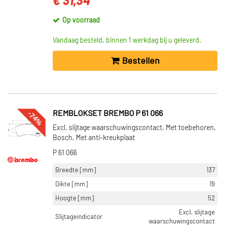
€ 31,34
Op voorraad
Vandaag besteld, binnen 1 werkdag bij u geleverd.
Bestellen
-74%
REMBLOKSET BREMBO P 61 066
Excl. slijtage waarschuwingscontact, Met toebehoren,
Bosch, Met anti-kreukplaat
P 61 066
Breedte [mm]
137
Dikte [mm]
19
Hoogte [mm]
52
Excl. slijtage
Slijtageindicator
waarschuwingscontact