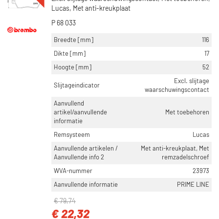
Lucas, Met anti-kreukplaat
P 68 033
Breedte [mm]
116
Dikte [mm]
17
Hoogte [mm]
52
Excl. slijtage
Slijtageindicator
waarschuwingscontact
Aanvullend
artikel/aanvullende
Met toebehoren
informatie
Remsysteem
Lucas
Aanvullende artikelen /
Met anti-kreukplaat, Met
Aanvullende info 2
remzadelschroef
WVA-nummer
23973
Aanvullende informatie
PRIME LINE
€ 79,74
€ 22,32