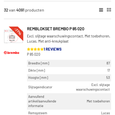
×
REMSCHIJFTYPE
32
van
4091
producten
Tweedelige remschijf (646)
Geperforeerd (370)
Gekerft (297)
-77%
REMBLOKSET BREMBO P 85 020
Excl. slijtage waarschuwingscontact, Met toebehoren,
BUITENDIAMETER [MM]
Lucas, Met anti-kreukplaat
380 (199)
1 REVIEWS
355 (167)
P 85 020
345 (108)
Breedte [mm]
87
328 (60)
Dikte [mm]
17
405 (40)
Hoogte [mm]
53
Toon meer
Excl. slijtage
Slijtageindicator
waarschuwingscontact
Aanvullend
REMSCHIJFDIKTE [MM]
artikel/aanvullende
Met toebehoren
32 (261)
informatie
28 (220)
Remsysteem
Lucas