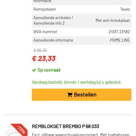
informatie
Remsysteem
Teves
Aanvullende artikelen /
Met anti-kreukplaat
Aanvullende info 2
WVA-nummer
24137, 23482
Aanvullende informatie
PRIME LINE
€ 86,39
€ 23,33
Op voorraad
Vandaag besteld, binnen 1 werkdag bij u geleverd.
Bestellen
-72%
REMBLOKSET BREMBO P 68 033
Excl. slijtage waarschuwingscontact, Met toebehoren,