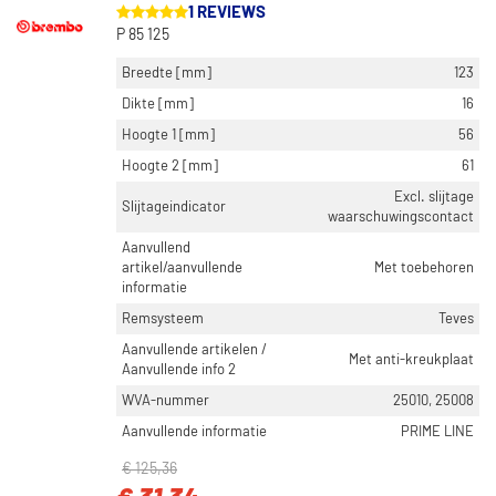
1 REVIEWS
P 85 125
Breedte [mm]
123
Dikte [mm]
16
Hoogte 1 [mm]
56
Hoogte 2 [mm]
61
Excl. slijtage
Slijtageindicator
waarschuwingscontact
Aanvullend
artikel/aanvullende
Met toebehoren
informatie
Remsysteem
Teves
Aanvullende artikelen /
Met anti-kreukplaat
Aanvullende info 2
WVA-nummer
25010, 25008
Aanvullende informatie
PRIME LINE
€ 125,36