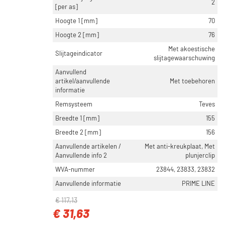
2
[per as]
Hoogte 1 [mm]
70
Hoogte 2 [mm]
76
Met akoestische
Slijtageindicator
slijtagewaarschuwing
Aanvullend
artikel/aanvullende
Met toebehoren
informatie
Remsysteem
Teves
Breedte 1 [mm]
155
Breedte 2 [mm]
156
Aanvullende artikelen /
Met anti-kreukplaat, Met
Aanvullende info 2
plunjerclip
WVA-nummer
23844, 23833, 23832
Aanvullende informatie
PRIME LINE
€ 117,13
€ 31,63