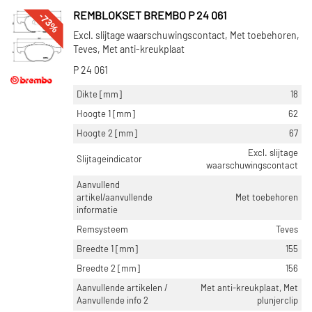
-73%
REMBLOKSET BREMBO P 24 061
Excl. slijtage waarschuwingscontact, Met toebehoren,
Teves, Met anti-kreukplaat
P 24 061
Dikte [mm]
18
Hoogte 1 [mm]
62
Hoogte 2 [mm]
67
Excl. slijtage
Slijtageindicator
waarschuwingscontact
Aanvullend
artikel/aanvullende
Met toebehoren
informatie
Remsysteem
Teves
Breedte 1 [mm]
155
Breedte 2 [mm]
156
Aanvullende artikelen /
Met anti-kreukplaat, Met
Aanvullende info 2
plunjerclip