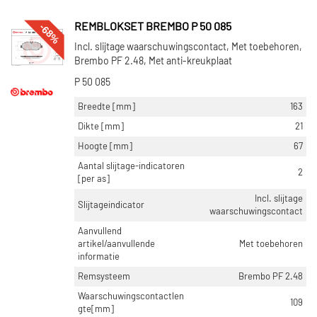
-68%
REMBLOKSET BREMBO P 50 085
Incl. slijtage waarschuwingscontact, Met toebehoren,
Brembo PF 2.48, Met anti-kreukplaat
P 50 085
Breedte [mm]
163
Dikte [mm]
21
Hoogte [mm]
67
Aantal slijtage-indicatoren
2
[per as]
Incl. slijtage
Slijtageindicator
waarschuwingscontact
Aanvullend
artikel/aanvullende
Met toebehoren
informatie
Remsysteem
Brembo PF 2.48
Waarschuwingscontactlen
109
gte[mm]