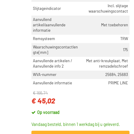
Incl. slijtage
Slijtageindicator
waarschuwingscontact
Aanvullend
artikel/aanvullende
Met toebehoren
informatie
Remsysteem
TRW
Waarschuwingscontactlen
175
gte[mm]
Aanvullende artikelen /
Met anti-kreukplaat, Met
Aanvullende info 2
remzadelschroef
WVA-nummer
25684, 25683
Aanvullende informatie
PRIME LINE
€ 166,74
€ 45,02
Op voorraad
Vandaag besteld, binnen 1 werkdag bij u geleverd.