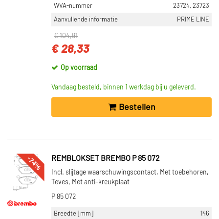
WVA-nummer
23724, 23723
Aanvullende informatie
PRIME LINE
€ 104,91
€ 28,33
Op voorraad
Vandaag besteld, binnen 1 werkdag bij u geleverd.
Bestellen
-74%
REMBLOKSET BREMBO P 85 072
Incl. slijtage waarschuwingscontact, Met toebehoren,
Teves, Met anti-kreukplaat
P 85 072
Breedte [mm]
146