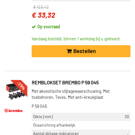
€ 123,42
€ 33,32
Op voorraad
Vandaag besteld, binnen 1 werkdag bij u geleverd.
Bestellen
-73%
REMBLOKSET BREMBO P 59 045
Met akoestische slijtagewaarschuwing, Met
toebehoren, Teves, Met anti-kreukplaat
P 59 045
Dikte [mm]
20
Draairichting afhankelijk
Aantal slijtage-indicatoren