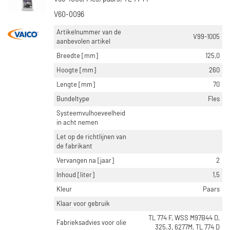
V60-0096
Artikelnummer van de
V99-1005
aanbevolen artikel
Breedte [mm]
125,0
Hoogte [mm]
260
Lengte [mm]
70
Bundeltype
Fles
Systeemvulhoeveelheid
in acht nemen
Let op de richtlijnen van
de fabrikant
Vervangen na [jaar]
2
Inhoud [liter]
1,5
Kleur
Paars
Klaar voor gebruik
TL 774 F, WSS M97B44 D,
Fabrieksadvies voor olie
325.3, 6277M, TL 774 D