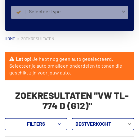
Selecteer type
HOME
ZOEKRESULTATEN
Let op!
Je hebt nog geen auto geselecteerd.
Selecteer je auto om alleen onderdelen te tonen die
geschikt zijn voor jouw auto.
ZOEKRESULTATEN "VW TL-
774 D (G12)"
FILTERS
55
Resultaten