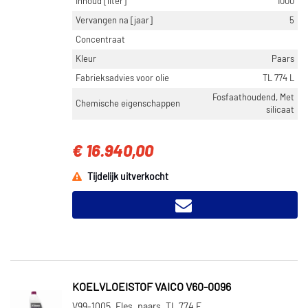
Inhoud [liter]
1000
Vervangen na [jaar]
5
Concentraat
Kleur
Paars
Fabrieksadvies voor olie
TL 774 L
Fosfaathoudend, Met
Chemische eigenschappen
silicaat
€ 16.940,00
Tijdelijk uitverkocht
KOELVLOEISTOF VAICO V60-0096
V99-1005, Fles, paars, TL 774 F