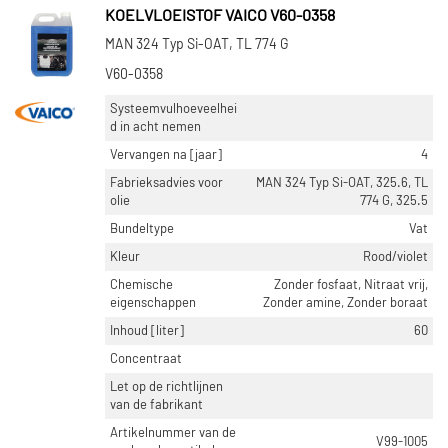
KOELVLOEISTOF VAICO V60-0358
MAN 324 Typ Si-OAT, TL 774 G
V60-0358
Systeemvulhoeveelhei
d in acht nemen
Vervangen na [jaar]
4
Fabrieksadvies voor
MAN 324 Typ Si-OAT, 325.6, TL
olie
774 G, 325.5
Bundeltype
Vat
Kleur
Rood/violet
Chemische
Zonder fosfaat, Nitraat vrij,
eigenschappen
Zonder amine, Zonder boraat
Inhoud [liter]
60
Concentraat
Let op de richtlijnen
van de fabrikant
Artikelnummer van de
V99-1005