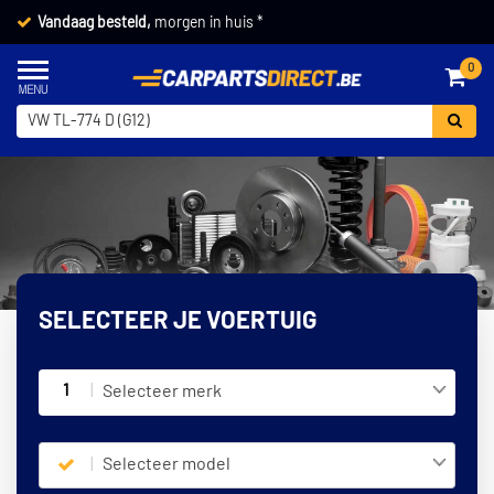
Vandaag besteld,
morgen in huis *
0
SELECTEER JE VOERTUIG
1
Selecteer merk
Selecteer model