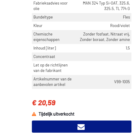
Fabrieksadvies voor
MAN 324 Typ Si-OAT, 325.6,
olie
325.5, TL 774 G
Bundeltype
Fles
Kleur
Rood/violet
Chemische
Zonder fosfaat, Nitraat vrij,
eigenschappen
Zonder boraat, Zonder amine
Inhoud [liter]
1,5
Concentraat
Let op de richtlijnen
van de fabrikant
Artikelnummer van de
V99-1005
aanbevolen artikel
€ 20,59
Tijdelijk uitverkocht