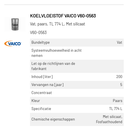
KOELVLOEISTOF VAICO V60-0563
Vat, paars, TL 774 L, Met silicaat
V60-0563
Bundeltype
Vat
Systeemvulhoeveelheid in acht
nemen
Let op de richtlijnen van de
fabrikant
Inhoud [liter]
200
Vervangen na [jaar]
5
Concentraat
Kleur
Paars
Specificatie
TL 774 L
Met silicaat,
Chemische eigenschappen
Fosfaathoudend