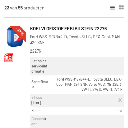
23
van
55
producten
×
ONDERDEELMERK
Febi Bilstein (8)
-37%
KOELVLOEISTOF FEBI BILSTEIN 22276
Eurol (21)
Ford WSS-M97B44-D, Toyota SLLC, DEX-Cool, MAN
324 SNF
Vaico (18)
22276
Swag (8)
Let op de
serviceinf
ormatie
INHOUD [LITER]
Ford WSS-M97B44-D, Toyota SLLC, DEX-
Specificat
20 (12)
Cool, MAN 324 SNF, Volvo VCS, MB 325.3,
ie
VW TL 774 D, VW TL 774 F
5 (11)
60 (9)
Inhoud
20
[liter]
1,5 (8)
Kleur
Lila
210 (6)
Concentr
Toon meer
aat