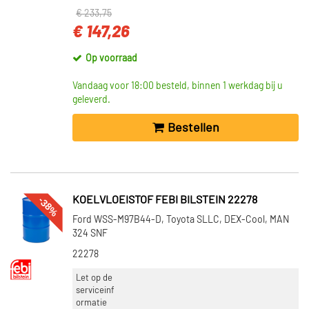
€ 233,75
VOORRAAD
€ 147,26
Op voorraad (36)
Op voorraad
Niet op voorraad (19)
Vandaag voor 18:00 besteld, binnen 1 werkdag bij u
geleverd.
Bestellen
-38%
KOELVLOEISTOF FEBI BILSTEIN 22278
Ford WSS-M97B44-D, Toyota SLLC, DEX-Cool, MAN
324 SNF
22278
Let op de
serviceinf
ormatie