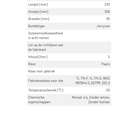
Lengte [mm]
230
Hoogte [mm]
300
Breedte [mm]
115
Bundeltype
Jerrycan
Systeemvulhoeveelheid
in acht nemen
Let op de richtlijnen van
de fabrikant
Inhoud [liter]
5
Kleur
Paars
Klaar voor gebruik
TL 774 F, TL 774 D, WSS
Fabrieksadvies voor olie
M97B44 D, 6277M, 325.3
Temperatuurbereik [°C]
-20
Chemische
Nitraat vrij, Zonder amine,
eigenschappen
Zonder fosfaat