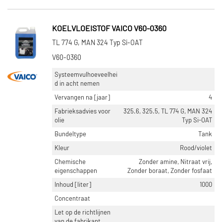
KOELVLOEISTOF VAICO V60-0360
TL 774 G, MAN 324 Typ Si-OAT
V60-0360
Systeemvulhoeveelhei
d in acht nemen
Vervangen na [jaar]
4
Fabrieksadvies voor
325.6, 325.5, TL 774 G, MAN 324
olie
Typ Si-OAT
Bundeltype
Tank
Kleur
Rood/violet
Chemische
Zonder amine, Nitraat vrij,
eigenschappen
Zonder boraat, Zonder fosfaat
Inhoud [liter]
1000
Concentraat
Let op de richtlijnen
van de fabrikant