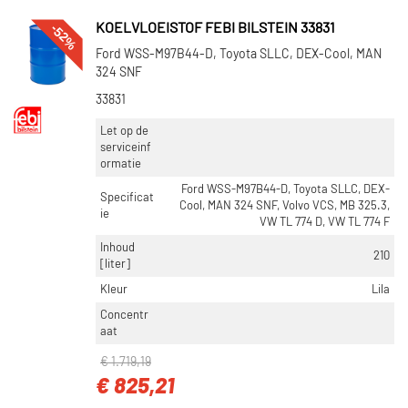
-52%
KOELVLOEISTOF FEBI BILSTEIN 33831
Ford WSS-M97B44-D, Toyota SLLC, DEX-Cool, MAN
324 SNF
33831
Let op de
serviceinf
ormatie
Ford WSS-M97B44-D, Toyota SLLC, DEX-
Specificat
Cool, MAN 324 SNF, Volvo VCS, MB 325.3,
ie
VW TL 774 D, VW TL 774 F
Inhoud
210
[liter]
Kleur
Lila
Concentr
aat
€ 1.719,19
€ 825,21