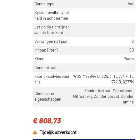
Bundeltype
Vat
Systeemvulhoeveel
heid in acht nemen
Let op de richtlijnen
van de fabrikant
Vervangen na [jaar]
2
Inhoud [liter]
60
Kleur
Paars
Concentraat
Fabrieksadvies voor
WSS M97B44 D, 325.3, TL 774 F, TL
olie
774 D, 6277M
Zonder fosfaat, Met silicaat,
Chemische
Nitraat vrij, Zonder boraat, Zonder
eigenschappen
amine
€ 608,73
Tijdelijk uitverkocht