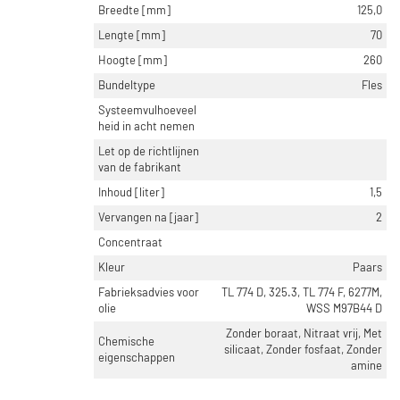
Breedte [mm]
125,0
Lengte [mm]
70
Hoogte [mm]
260
Bundeltype
Fles
Systeemvulhoeveel
heid in acht nemen
Let op de richtlijnen
van de fabrikant
Inhoud [liter]
1,5
Vervangen na [jaar]
2
Concentraat
Kleur
Paars
Fabrieksadvies voor
TL 774 D, 325.3, TL 774 F, 6277M,
olie
WSS M97B44 D
Zonder boraat, Nitraat vrij, Met
Chemische
silicaat, Zonder fosfaat, Zonder
eigenschappen
amine