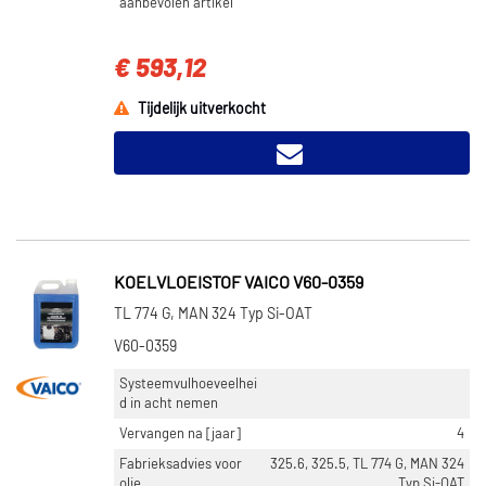
aanbevolen artikel
€ 593,12
Tijdelijk uitverkocht
KOELVLOEISTOF VAICO V60-0359
TL 774 G, MAN 324 Typ Si-OAT
V60-0359
Systeemvulhoeveelhei
d in acht nemen
Vervangen na [jaar]
4
Fabrieksadvies voor
325.6, 325.5, TL 774 G, MAN 324
olie
Typ Si-OAT