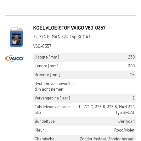
KOELVLOEISTOF VAICO V60-0357
TL 774 G, MAN 324 Typ Si-OAT
V60-0357
Hoogte [mm]
230
Lengte [mm]
300
Breedte [mm]
115
Systeemvulhoeveelhei
d in acht nemen
Vervangen na [jaar]
2
Fabrieksadvies voor
TL 774 G, 325.6, 325.5, MAN 324
olie
Typ Si-OAT
Bundeltype
Jerrycan
Kleur
Rood/violet
Chemische
Zonder fosfaat, Zonder boraat,