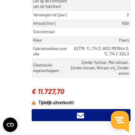
Let op de richtlijnen
van de fabrikant
Vervangen na [jaar]
2
Inhoud [liter]
1000
Concentraat
Kleur
Paars
Fabrieksadvies voor
6277M, TL 774 D, WSS M97B44 D,
olie
TL 774 F, 325.3
Zonder fosfaat, Met silicaat,
Chemische
Zonder boraat, Nitraat vrij, Zonder
eigenschappen
amine
€ 11.727,70
Tijdelijk uitverkocht