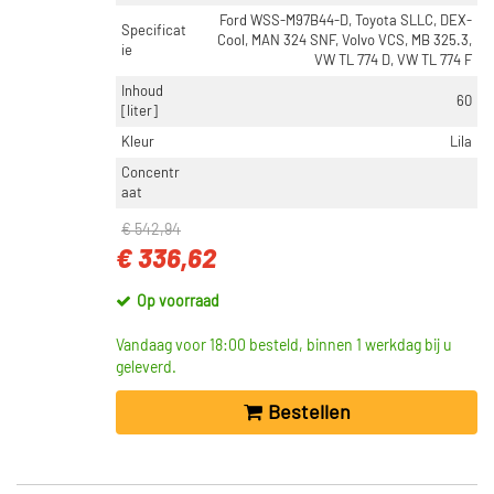
Ford WSS-M97B44-D, Toyota SLLC, DEX-
Specificat
Cool, MAN 324 SNF, Volvo VCS, MB 325.3,
ie
VW TL 774 D, VW TL 774 F
Inhoud
60
[liter]
Kleur
Lila
Concentr
aat
€ 542,94
€ 336,62
Op voorraad
Vandaag voor 18:00 besteld, binnen 1 werkdag bij u
geleverd.
Bestellen