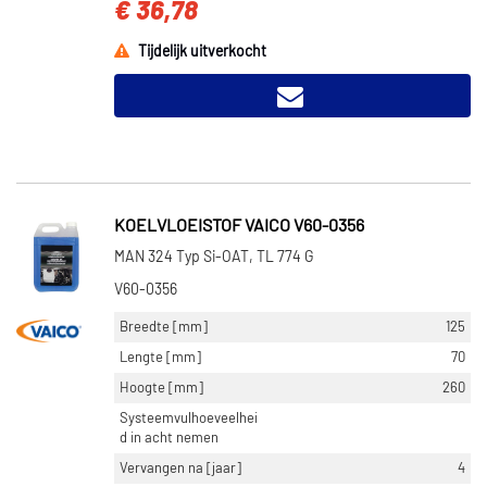
€ 36,78
Tijdelijk uitverkocht
KOELVLOEISTOF VAICO V60-0356
MAN 324 Typ Si-OAT, TL 774 G
V60-0356
Breedte [mm]
125
Lengte [mm]
70
Hoogte [mm]
260
Systeemvulhoeveelhei
d in acht nemen
Vervangen na [jaar]
4