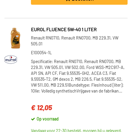
EUROL FLUENCE 5W-40 1 LITER
Renault RN0710, Renault RN0700, MB 229.31, VW
505.01
E100054-1L
Specificatie: Renault RN0710, Renault RN0700, MB
229.31, VW 505.01, VW 502.00, Ford WSS-M2C917-A,
API SN, API CF, Fiat 9.55535-GH2, ACEA C3, Fiat
9.55535-T2, GM dexos 2, MB 226.5, Fiat 9.55535-S2,
VW 511.00, MB 229.51Bundeltype: FlesInhoud [liter]:
1Olie: Volledig synthetischVrijgave van de fabrikan...
€ 12,05
Op voorraad
Vandaag voor 22:30 besteld, morgen bij u geleverd.