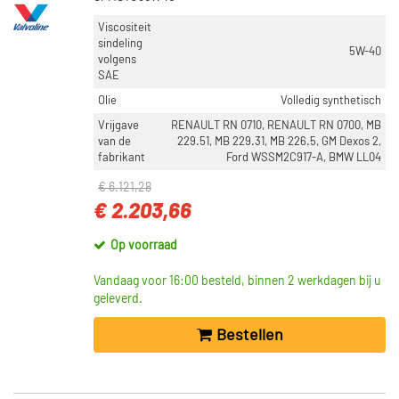
Viscositeit
sindeling
5W-40
volgens
SAE
Olie
Volledig synthetisch
Vrijgave
RENAULT RN 0710, RENAULT RN 0700, MB
van de
229.51, MB 229.31, MB 226.5, GM Dexos 2,
fabrikant
Ford WSSM2C917-A, BMW LL04
€ 6.121,28
€ 2.203,66
Op voorraad
Vandaag voor 16:00 besteld, binnen 2 werkdagen bij u
geleverd.
Bestellen