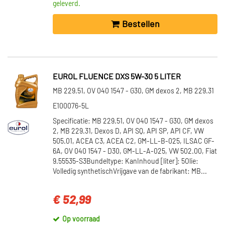
geleverd.
Bestellen
EUROL FLUENCE DXS 5W-30 5 LITER
MB 229.51, OV 040 1547 - G30, GM dexos 2, MB 229.31
E100076-5L
Specificatie: MB 229.51, OV 040 1547 - G30, GM dexos
2, MB 229.31, Dexos D, API SQ, API SP, API CF, VW
505.01, ACEA C3, ACEA C2, GM-LL-B-025, ILSAC GF-
6A, OV 040 1547 - D30, GM-LL-A-025, VW 502.00, Fiat
9.55535-S3Bundeltype: KanInhoud [liter]: 5Olie:
Volledig synthetischVrijgave van de fabrikant: MB...
€ 52,99
Op voorraad