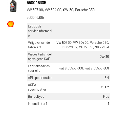
550046305
VW 507 00, VW 504 00, 0W-30, Porsche C30
550046305
Let op de
serviceinformati
e
Vrijgave van de
VW 507 00, VW 504 00, Porsche C30,
fabrikant
MB 229.52, MB 229.51, MB 229.31
Viscositeitsindeli
0W-30
ng volgens SAE
Fabrieksadvies
Fiat 9.55535-GS1, Fiat 9.55535-DS1
voor olie
API specificaties
SN
ACEA
C3, C2
specificaties
Bundeltype
Fles
Inhoud [liter]
1