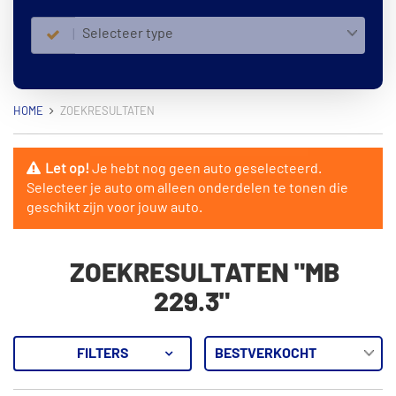
Selecteer type
HOME
ZOEKRESULTATEN
Let op!
Je hebt nog geen auto geselecteerd.
Selecteer je auto om alleen onderdelen te tonen die
geschikt zijn voor jouw auto.
ZOEKRESULTATEN "MB
229.3"
FILTERS
1241
Resultaten