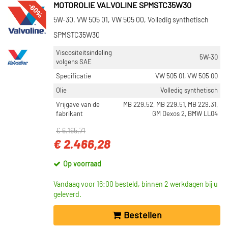
-60%
MOTOROLIE VALVOLINE SPMSTC35W30
5W-30, VW 505 01, VW 505 00, Volledig synthetisch
SPMSTC35W30
Viscositeitsindeling
5W-30
volgens SAE
Specificatie
VW 505 01, VW 505 00
Olie
Volledig synthetisch
Vrijgave van de
MB 229.52, MB 229.51, MB 229.31,
fabrikant
GM Dexos 2, BMW LL04
€ 6.165,71
€ 2.466,28
Op voorraad
Vandaag voor 16:00 besteld, binnen 2 werkdagen bij u
geleverd.
Bestellen