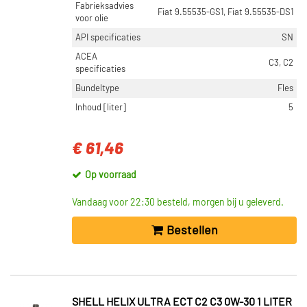
Fabrieksadvies
Fiat 9.55535-GS1, Fiat 9.55535-DS1
voor olie
API specificaties
SN
ACEA
C3, C2
specificaties
Bundeltype
Fles
Inhoud [liter]
5
€ 61,46
Op voorraad
Vandaag voor 22:30 besteld, morgen bij u geleverd.
Bestellen
SHELL HELIX ULTRA ECT C2 C3 0W-30 1 LITER