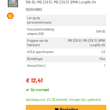
5W-30, MB 229.51, MB 229.31, BMW Longlife-04
Toon meer
550046663
NETBREEDTE [MM]
Let op de
serviceinformatie
147 (29)
Viscositeitsindeling
157 (27)
5W-30
volgens SAE
415 (27)
Vrijgave van de
MB 229.51, MB 229.31, BMW
380 (21)
fabrikant
Longlife-04
398 (20)
ACEA specificaties
C3
Toon meer
Bundeltype
Fles
Inhoud [liter]
1
VOORRAAD
Op voorraad (766)
€ 12,41
Niet op voorraad (475)
Op voorraad
Vandaag voor 22:30 besteld, morgen bij u geleverd.
Bestellen