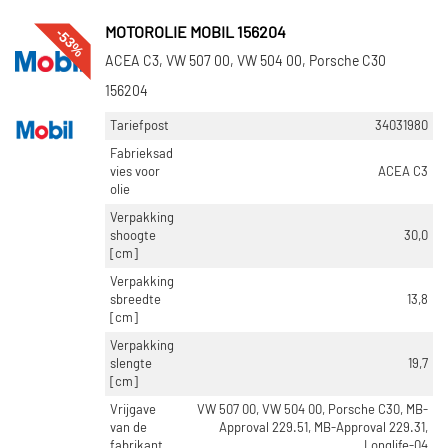
-53%
MOTOROLIE MOBIL 156204
ACEA C3, VW 507 00, VW 504 00, Porsche C30
156204
Tariefpost
34031980
Fabrieksad
vies voor
ACEA C3
olie
Verpakking
shoogte
30,0
[cm]
Verpakking
sbreedte
13,8
[cm]
Verpakking
slengte
19,7
[cm]
Vrijgave
VW 507 00, VW 504 00, Porsche C30, MB-
van de
Approval 229.51, MB-Approval 229.31,
fabrikant
Longlife-04