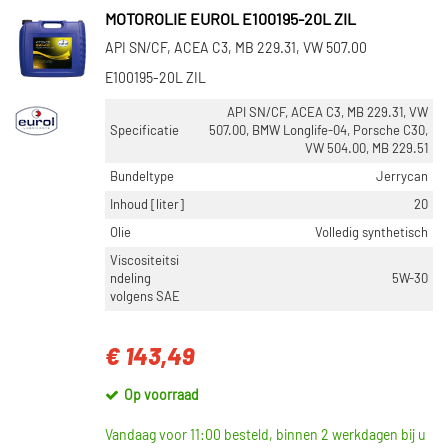
MOTOROLIE EUROL E100195-20L ZIL
API SN/CF, ACEA C3, MB 229.31, VW 507.00
E100195-20L ZIL
API SN/CF, ACEA C3, MB 229.31, VW
Specificatie
507.00, BMW Longlife-04, Porsche C30,
VW 504.00, MB 229.51
Bundeltype
Jerrycan
Inhoud [liter]
20
Olie
Volledig synthetisch
Viscositeitsi
ndeling
5W-30
volgens SAE
€ 143,49
Op voorraad
Vandaag voor 11:00 besteld, binnen 2 werkdagen bij u