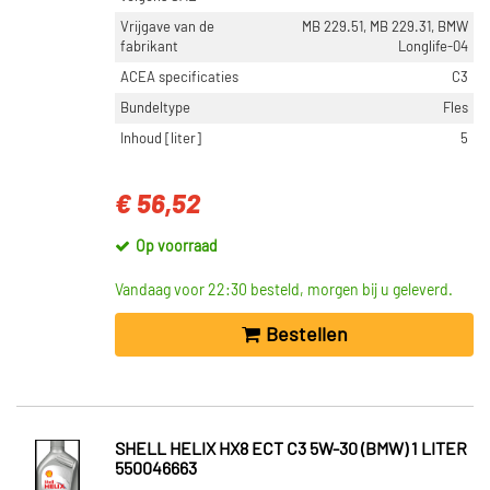
Vrijgave van de
MB 229.51, MB 229.31, BMW
Toon meer
fabrikant
Longlife-04
ACEA specificaties
C3
NETDIEPTE [MM]
Bundeltype
Fles
64 (116)
Inhoud [liter]
5
32 (66)
23 (62)
€ 56,52
40 (59)
34 (55)
Op voorraad
Toon meer
Vandaag voor 22:30 besteld, morgen bij u geleverd.
NETLENGTE [MM]
Bestellen
640 (39)
650 (32)
380 (30)
300 (24)
SHELL HELIX HX8 ECT C3 5W-30 (BMW) 1 LITER
550046663
540 (21)