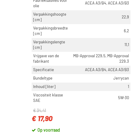
Fabrieksadvies voor
ACEA A3/B4, ACEA A3/B3
olie
Verpakkingshoogte
22,9
[cm]
Verpakkingsbreedte
6,2
[cm]
Verpakkingslengte
11,1
[cm]
Vrijgave van de
MB-Approval 229.5, MB-Approval
fabrikant
229.3
Specificatie
ACEA A3/B4, ACEA A3/B3
Bundeltype
Jerrycan
Inhoud [liter]
1
Viscositeit klasse
5W-30
SAE
€ 34,41
€ 17,90
Op voorraad