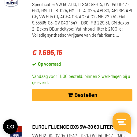
Specificatie: VW 502.00, ILSAC GF-6A, OV 040 1547 -
G30, GM-LL-B-025, GM-LL-A-025, API SQ, API SP, API
CF, VW 505.01, ACEA C3, ACEA C2, MB 229.51, Fiat
9.55535-S3, OV 040 1547 - D30, MB 229.31, GM dexos
2, Dexos DBundeltype: VatInhoud [liter]: 210Olie:
Volledig synthetischVrijgave van de fabrikant:...
€ 1.695,16
Op voorraad
Vandaag voor 11:00 besteld, binnen 2 werkdagen bij u
geleverd.
Bestellen
EUROL FLUENCE DXS 5W-30 60 LITER
VW 502.00, OV 040 1547 - D30, OV 040 1547 - G30,