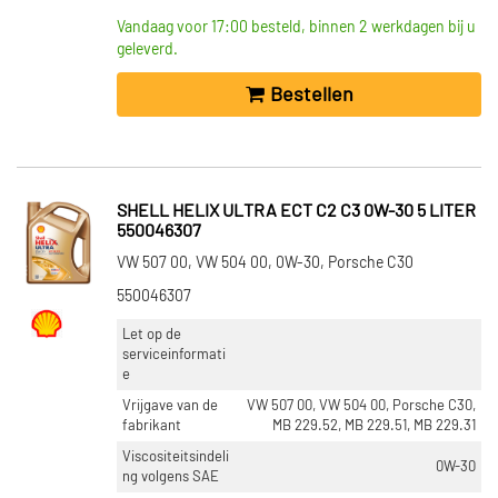
Vandaag voor 17:00 besteld, binnen 2 werkdagen bij u
geleverd.
Bestellen
SHELL HELIX ULTRA ECT C2 C3 0W-30 5 LITER
550046307
VW 507 00, VW 504 00, 0W-30, Porsche C30
550046307
Let op de
serviceinformati
e
Vrijgave van de
VW 507 00, VW 504 00, Porsche C30,
fabrikant
MB 229.52, MB 229.51, MB 229.31
Viscositeitsindeli
0W-30
ng volgens SAE