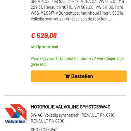
SN, API CF, Fiat 9.55535-T2, ACEA C3, VW 505.01, MB
229.31, Renault RN0710, VW 502.00, VW 511.00, Ford
WSS-M2C917-ABundeltype: VatInhoud [liter]: 60Olie:
Volledig synthetischVrijgave van de fabrikan...
€ 529,08
Op voorraad
Vandaag voor 11:00 besteld, binnen 2 werkdagen bij u
geleverd.
Bestellen
-64%
MOTOROLIE VALVOLINE SPMSTC35W40
5W-40, Volledig synthetisch, RENAULT RN 0710,
RENAULT RN 0700
SPMSTC35W40