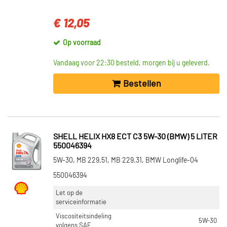
Toon meer
€ 12,05
Op voorraad
INHOUD [LITER]
5 (89)
Vandaag voor 22:30 besteld, morgen bij u geleverd.
1 (85)
Bestellen
20 (52)
60 (50)
208 (42)
Toon meer
SHELL HELIX HX8 ECT C3 5W-30 (BMW) 5 LITER
550046394
VISCOSITEITSINDELING VOLGENS SAE
5W-30, MB 229.51, MB 229.31, BMW Longlife-04
5W-30 (157)
550046394
5W-40 (129)
Let op de
0W-30 (33)
serviceinformatie
0W-40 (29)
Viscositeitsindeling
5W-30
10W-40 (23)
volgens SAE