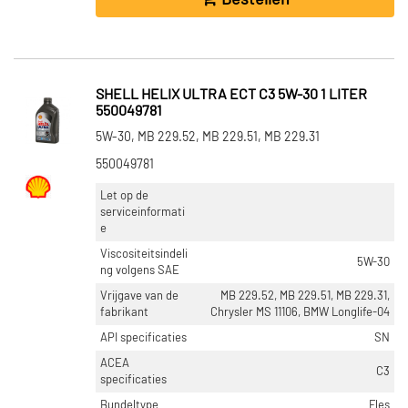
SHELL HELIX ULTRA ECT C3 5W-30 1 LITER
550049781
5W-30, MB 229.52, MB 229.51, MB 229.31
550049781
Let op de
serviceinformati
e
Viscositeitsindeli
5W-30
ng volgens SAE
Vrijgave van de
MB 229.52, MB 229.51, MB 229.31,
fabrikant
Chrysler MS 11106, BMW Longlife-04
API specificaties
SN
ACEA
C3
specificaties
Bundeltype
Fles