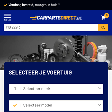
Vandaag besteld,
morgen in huis *
0
SELECTEER JE VOERTUIG
1
Selecteer merk
Selecteer model