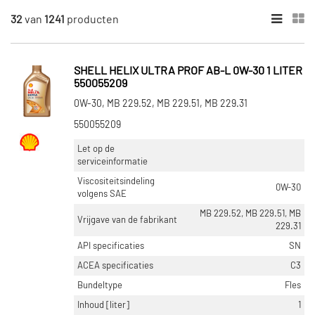
32
van
1241
producten
×
CATEGORIEËN
Motorolie (441)
SHELL HELIX ULTRA PROF AB-L 0W-30 1 LITER
Radiateur (376)
550055209
Interkoeler (370)
0W-30, MB 229.52, MB 229.51, MB 229.31
Brandstof toevoermodule (41)
550055209
Versnellingsbakolie (23)
Let op de
Toon meer
serviceinformatie
Viscositeitsindeling
0W-30
volgens SAE
ONDERDEELMERK
MB 229.52, MB 229.51, MB
AS-PL (1)
Vrijgave van de fabrikant
229.31
Van Wezel (63)
API specificaties
SN
Kroon Oil (81)
ACEA specificaties
C3
Bundeltype
Fles
Castrol (104)
Inhoud [liter]
1
Nissens (98)