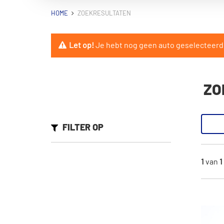
HOME
ZOEKRESULTATEN
Let op!
Je hebt nog geen auto geselecteerd. 
ZO
FILTER OP
1
van
1