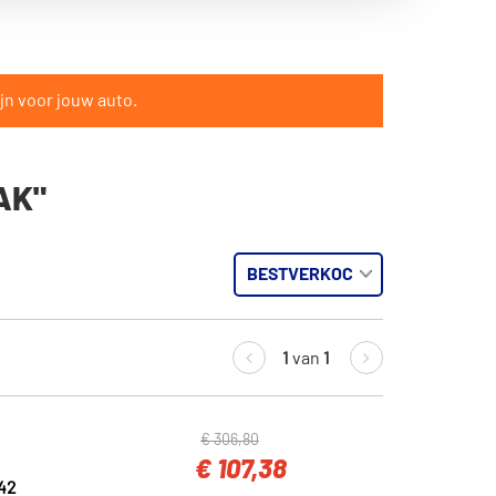
jn voor jouw auto.
AK"
1
van
1
€ 306,80
€ 107,38
42