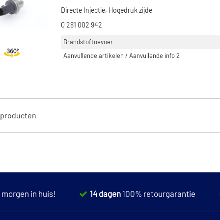
Directe Injectie, Hogedruk zijde
0 281 002 942
Brandstoftoevoer
Aanvullende artikelen / Aanvullende info 2
producten
,
morgen in huis!
14 dagen
100% retourgarantie