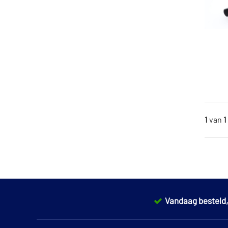
1
van
1
Vandaag besteld