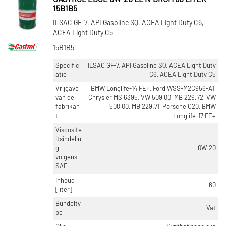
15B1B5
ILSAC GF-7, API Gasoline SQ, ACEA Light Duty C6,
ACEA Light Duty C5
15B1B5
Specific
ILSAC GF-7, API Gasoline SQ, ACEA Light Duty
atie
C6, ACEA Light Duty C5
Vrijgave
BMW Longlife-14 FE+, Ford WSS-M2C956-A1,
van de
Chrysler MS 6395, VW 509 00, MB 229.72, VW
fabrikan
508 00, MB 229.71, Porsche C20, BMW
t
Longlife-17 FE+
Viscosite
itsindelin
g
0W-20
volgens
SAE
Inhoud
60
[liter]
Bundelty
Vat
pe