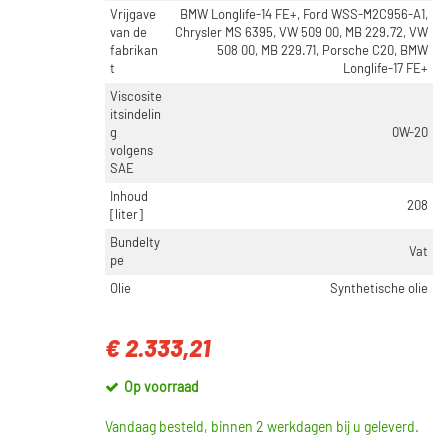
Vrijgave
BMW Longlife-14 FE+, Ford WSS-M2C956-A1,
van de
Chrysler MS 6395, VW 509 00, MB 229.72, VW
fabrikan
508 00, MB 229.71, Porsche C20, BMW
t
Longlife-17 FE+
Viscosite
itsindelin
g
0W-20
volgens
SAE
Inhoud
208
[liter]
Bundelty
Vat
pe
Olie
Synthetische olie
€ 2.333,21
Op voorraad
Vandaag besteld, binnen 2 werkdagen bij u geleverd.