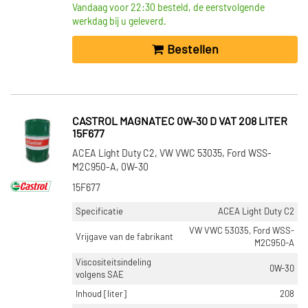
Vandaag voor 22:30 besteld, de eerstvolgende
werkdag bij u geleverd.
Bestellen
CASTROL MAGNATEC 0W-30 D VAT 208 LITER
15F677
ACEA Light Duty C2, VW VWC 53035, Ford WSS-
M2C950-A, 0W-30
15F677
Specificatie
ACEA Light Duty C2
VW VWC 53035, Ford WSS-
Vrijgave van de fabrikant
M2C950-A
Viscositeitsindeling
0W-30
volgens SAE
Inhoud [liter]
208