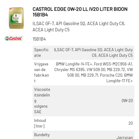
CASTROL EDGE 0W-20 LL IV20 LITER BIDON
15B1B4
ILSAC GF-7, API Gasoline SQ, ACEA Light Duty C6,
ACEA Light Duty C5
15B1B4
Specific
ILSAC GF-7, API Gasoline SQ, ACEA Light Duty
atie
C6, ACEA Light Duty C5
Vrijgave
BMW Longlife-14 FE+, Ford WSS-M2C956-A1,
van de
Chrysler MS 6395, VW 509 00, MB 229.72, VW
fabrikan
508 00, MB 229.71, Porsche C20, BMW
t
Longlife-17 FE+
Viscosite
itsindelin
g
0W-20
volgens
SAE
Inhoud
20
[liter]
Bundelty
Jerrycan