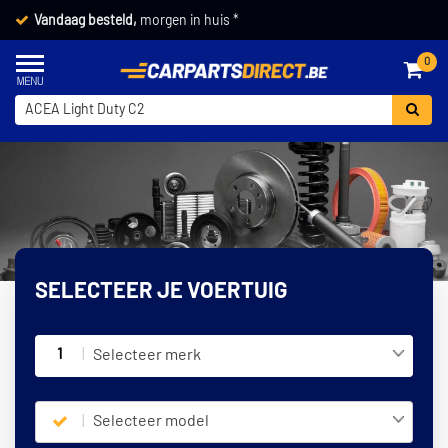
Vandaag besteld,
morgen in huis *
0
SELECTEER JE VOERTUIG
1
Selecteer merk
Selecteer model