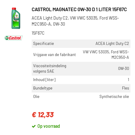
CASTROL MAGNATEC 0W-30 D 1 LITER 15F67C
ACEA Light Duty C2, VW VWC 53035, Ford WSS-
M2C950-A, 0W-30
15F67C
Specificatie
ACEA Light Duty C2
VW VWC 53035, Ford WSS-
Vrijgave van de fabrikant
M2C950-A
Viscositeitsindeling
0W-30
volgens SAE
Inhoud [liter]
1
Bundeltype
Fles
Olie
Synthetische olie
€ 12,33
Op voorraad