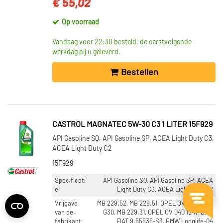
€ 55,02
Op voorraad
Vandaag voor 22:30 besteld, de eerstvolgende
werkdag bij u geleverd.
Bestellen
CASTROL MAGNATEC 5W-30 C3 1 LITER 15F929
API Gasoline SQ, API Gasoline SP, ACEA Light Duty C3,
ACEA Light Duty C2
15F929
Specificati
API Gasoline SQ, API Gasoline SP, ACEA
e
Light Duty C3, ACEA Light Duty C2
Vrijgave
MB 229.52, MB 229.51, OPEL OV 040 1547-
van de
G30, MB 229.31, OPEL OV 040 1547-D30,
fabrikant
FIAT 9.55535-S3, BMW Longlife-04