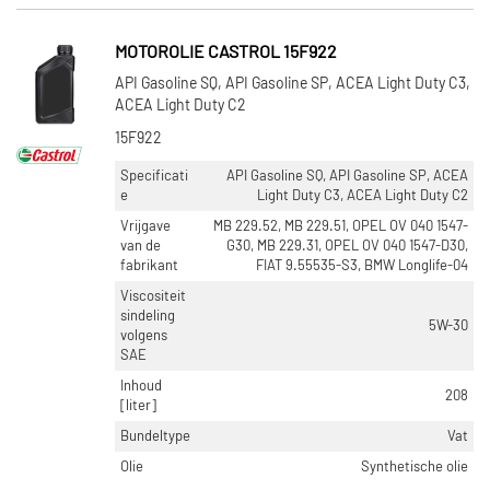
MOTOROLIE CASTROL 15F922
API Gasoline SQ, API Gasoline SP, ACEA Light Duty C3,
ACEA Light Duty C2
15F922
Specificati
API Gasoline SQ, API Gasoline SP, ACEA
e
Light Duty C3, ACEA Light Duty C2
Vrijgave
MB 229.52, MB 229.51, OPEL OV 040 1547-
van de
G30, MB 229.31, OPEL OV 040 1547-D30,
fabrikant
FIAT 9.55535-S3, BMW Longlife-04
Viscositeit
sindeling
5W-30
volgens
SAE
Inhoud
208
[liter]
Bundeltype
Vat
Olie
Synthetische olie