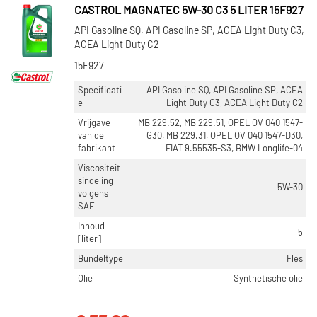
CASTROL MAGNATEC 5W-30 C3 5 LITER 15F927
API Gasoline SQ, API Gasoline SP, ACEA Light Duty C3,
ACEA Light Duty C2
15F927
Specificati
API Gasoline SQ, API Gasoline SP, ACEA
e
Light Duty C3, ACEA Light Duty C2
Vrijgave
MB 229.52, MB 229.51, OPEL OV 040 1547-
van de
G30, MB 229.31, OPEL OV 040 1547-D30,
fabrikant
FIAT 9.55535-S3, BMW Longlife-04
Viscositeit
sindeling
5W-30
volgens
SAE
Inhoud
5
[liter]
Bundeltype
Fles
Olie
Synthetische olie