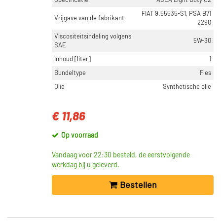
Specificatie
ACEA Light Duty C2
FIAT 9.55535-S1, PSA B71
Vrijgave van de fabrikant
2290
Viscositeitsindeling volgens
5W-30
SAE
Inhoud [liter]
1
Bundeltype
Fles
Olie
Synthetische olie
€ 11,86
Op voorraad
Vandaag voor 22:30 besteld, de eerstvolgende
werkdag bij u geleverd.
Bestellen