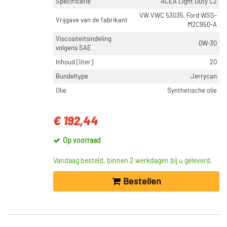
Specificatie
ACEA Light Duty C2
VW VWC 53035, Ford WSS-
Vrijgave van de fabrikant
M2C950-A
Viscositeitsindeling
0W-30
volgens SAE
Inhoud [liter]
20
Bundeltype
Jerrycan
Olie
Synthetische olie
€ 192,44
Op voorraad
Vandaag besteld, binnen 2 werkdagen bij u geleverd.
Bestellen