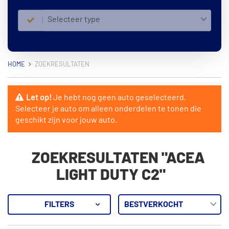
Selecteer type
HOME
ZOEKRESULTATEN
Let op!
Je hebt nog geen auto geselecteerd.
Selecteer je auto om alleen onderdelen te tonen die
geschikt zijn voor jouw auto.
ZOEKRESULTATEN "ACEA
LIGHT DUTY C2"
FILTERS
44
Resultaten