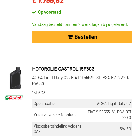
€ 1.796,62
0W-20 (5)
Op voorraad
VOORRAAD
Vandaag besteld, binnen 2 werkdagen bij u geleverd.
Op voorraad (30)
Bestellen
Niet op voorraad (14)
MOTOROLIE CASTROL 15F6C3
ACEA Light Duty C2, FIAT 9.55535-S1, PSA B71 2290,
5W-30
15F6C3
Specificatie
ACEA Light Duty C2
FIAT 9.55535-S1, PSA B71
Vrijgave van de fabrikant
2290
Viscositeitsindeling volgens
5W-30
SAE