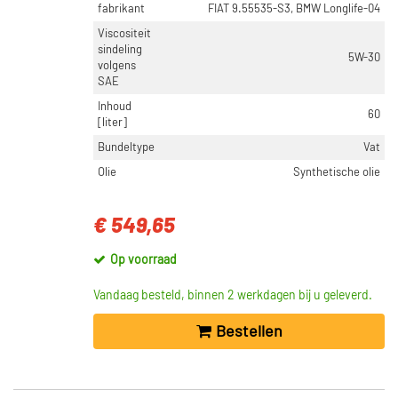
fabrikant
FIAT 9.55535-S3, BMW Longlife-04
Viscositeit
sindeling
5W-30
volgens
SAE
Inhoud
60
[liter]
Bundeltype
Vat
Olie
Synthetische olie
€ 549,65
Op voorraad
Vandaag besteld, binnen 2 werkdagen bij u geleverd.
Bestellen