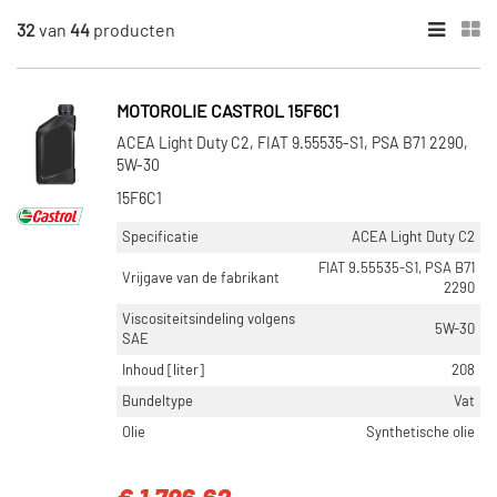
32
van
44
producten
×
CATEGORIEËN
Motorolie (44)
MOTOROLIE CASTROL 15F6C1
Versnellingsbakolie (5)
ACEA Light Duty C2, FIAT 9.55535-S1, PSA B71 2290,
5W-30
INHOUD [LITER]
15F6C1
208 (11)
Specificatie
ACEA Light Duty C2
60 (9)
FIAT 9.55535-S1, PSA B71
1 (8)
Vrijgave van de fabrikant
2290
20 (7)
Viscositeitsindeling volgens
5W-30
5 (6)
SAE
Inhoud [liter]
208
Toon meer
Bundeltype
Vat
VISCOSITEITSINDELING VOLGENS SAE
Olie
Synthetische olie
5W-30 (21)
0W-30 (18)