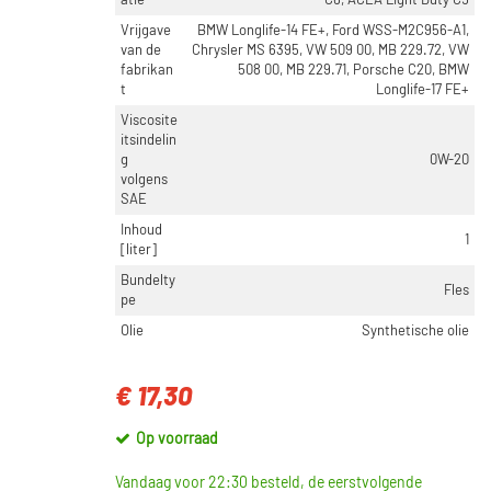
atie
C6, ACEA Light Duty C5
Vrijgave
BMW Longlife-14 FE+, Ford WSS-M2C956-A1,
van de
Chrysler MS 6395, VW 509 00, MB 229.72, VW
fabrikan
508 00, MB 229.71, Porsche C20, BMW
t
Longlife-17 FE+
Viscosite
itsindelin
g
0W-20
volgens
SAE
Inhoud
1
[liter]
Bundelty
Fles
pe
Olie
Synthetische olie
€ 17,30
Op voorraad
Vandaag voor 22:30 besteld, de eerstvolgende