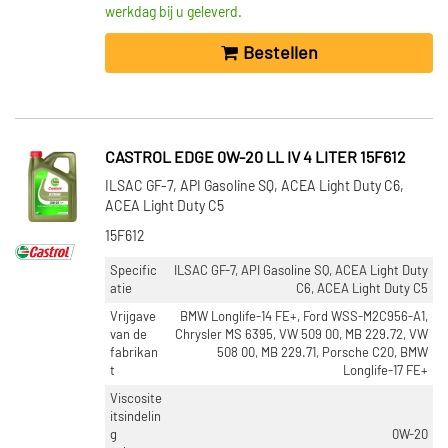
werkdag bij u geleverd.
Bestellen
CASTROL EDGE 0W-20 LL IV 4 LITER 15F612
ILSAC GF-7, API Gasoline SQ, ACEA Light Duty C6,
ACEA Light Duty C5
15F612
Specific
ILSAC GF-7, API Gasoline SQ, ACEA Light Duty
atie
C6, ACEA Light Duty C5
Vrijgave
BMW Longlife-14 FE+, Ford WSS-M2C956-A1,
van de
Chrysler MS 6395, VW 509 00, MB 229.72, VW
fabrikan
508 00, MB 229.71, Porsche C20, BMW
t
Longlife-17 FE+
Viscosite
itsindelin
g
0W-20