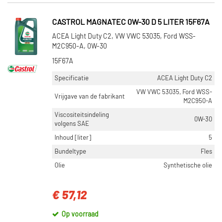
CASTROL MAGNATEC 0W-30 D 5 LITER 15F67A
ACEA Light Duty C2, VW VWC 53035, Ford WSS-
M2C950-A, 0W-30
15F67A
Specificatie
ACEA Light Duty C2
VW VWC 53035, Ford WSS-
Vrijgave van de fabrikant
M2C950-A
Viscositeitsindeling
0W-30
volgens SAE
Inhoud [liter]
5
Bundeltype
Fles
Olie
Synthetische olie
€ 57,12
Op voorraad