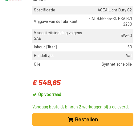
Specificatie
ACEA Light Duty C2
FIAT 9.55535-S1, PSA B71
Vrijgave van de fabrikant
2290
Viscositeitsindeling volgens
5W-30
SAE
Inhoud [liter]
60
Bundeltype
Vat
Olie
Synthetische olie
€ 549,65
Op voorraad
Vandaag besteld, binnen 2 werkdagen bij u geleverd.
Bestellen